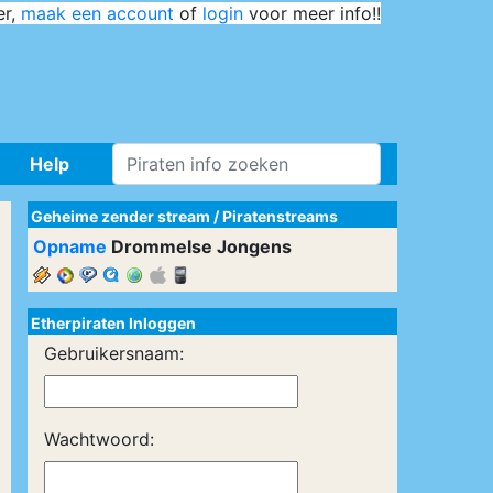
er,
maak een account
of
login
voor meer info!!
Help
Geheime zender stream
/
Piratenstreams
Opname
Drommelse Jongens
Etherpiraten Inloggen
Gebruikersnaam:
Wachtwoord: