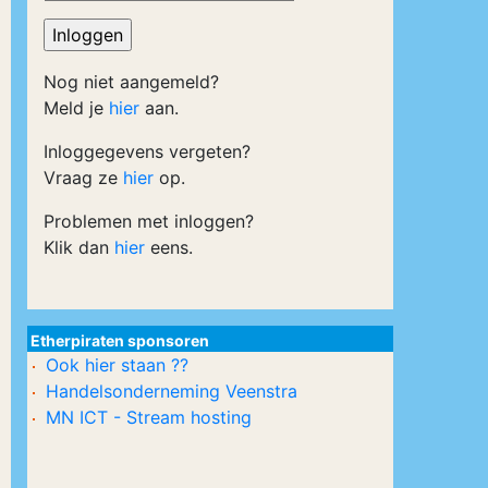
Nog niet aangemeld?
Meld je
hier
aan.
Inloggegevens vergeten?
Vraag ze
hier
op.
Problemen met inloggen?
Klik dan
hier
eens.
Etherpiraten sponsoren
Ook hier staan ??
Handelsonderneming Veenstra
MN ICT - Stream hosting