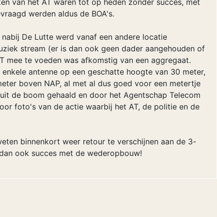
en van het AT waren tot op heden zonder succes, met
 gevraagd werden aldus de BOA's.
 nabij De Lutte werd vanaf een andere locatie
uziek stream (er is dan ook geen dader aangehouden of
 mee te voeden was afkomstig van een aggregaat.
 enkele antenne op een geschatte hoogte van 30 meter,
 meter boven NAP, al met al dus goed voor een metertje
len uit de boom gehaald en door het Agentschap Telecom
or foto's van de actie waarbij het AT, de politie en de
weten binnenkort weer retour te verschijnen aan de 3-
 dan ook succes met de wederopbouw!