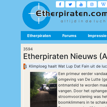
Etherpiraten
Forums
Impressie
3594
Etherpiraten Nieuws (A
Klimploeg haalt Wat Lup Dat Fain uit de luc
Een primeur eerder vandaag
omgeving van De Lutte (ge
ontmanteld te worden maar
vangen. Door het ophangen 
stroomvoorziening was he
boomklimmers in te schakel