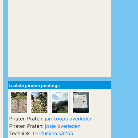
Laatste piraten postings
Piraten Praten:
jan koops overleden
Piraten Praten:
josje overleden
Techniek:
telefunken s3255