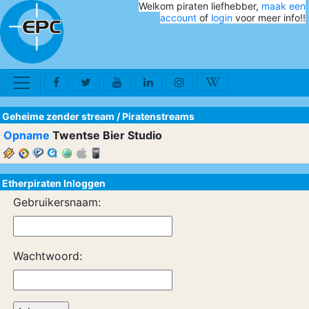
Welkom piraten liefhebber,
maak een
account
of
login
voor meer info!!
Geheime zender stream
/
Piratenstreams
Opname
Twentse Bier Studio
Etherpiraten Inloggen
Gebruikersnaam:
Wachtwoord: