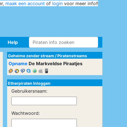
er,
maak een account
of
login
voor meer info!!
Help
Geheime zender stream
/
Piratenstreams
Opname
De Markveldse Piraatjes
Etherpiraten Inloggen
Gebruikersnaam:
Wachtwoord: