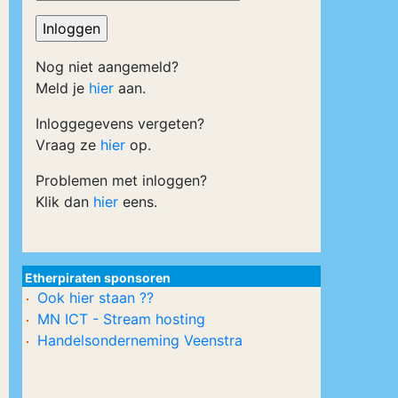
Nog niet aangemeld?
Meld je
hier
aan.
Inloggegevens vergeten?
Vraag ze
hier
op.
Problemen met inloggen?
Klik dan
hier
eens.
Etherpiraten sponsoren
Ook hier staan ??
MN ICT - Stream hosting
Handelsonderneming Veenstra