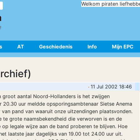
Welkom piraten liefhebb
s
AT
Geschiedenis
Info
Mijn EPC
rchief)
11 Jul 2002 18:46
en groot aantal Noord-Hollanders is het zwijgen
eer 20.30 uur meldde opsporingsambtenaar Sietse Anema
ar van pand van waaruit onze uitzendingen plaatsvonden.
de te grote naamsbekendheid die verworven is en de
e op legale wijze aan de band proberen te blijven. Hoe
t laatste jaar dagelijks van 19.00 tot 24.00 uur uit.