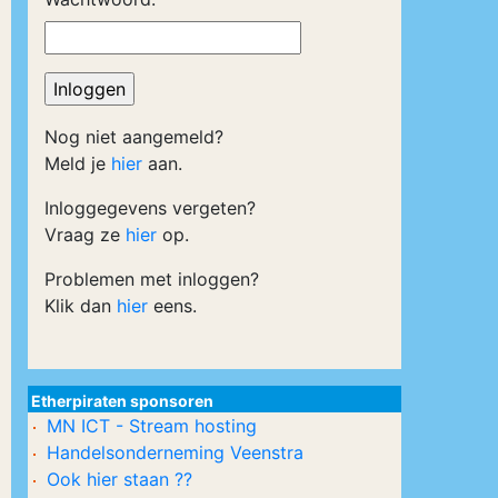
Nog niet aangemeld?
Meld je
hier
aan.
Inloggegevens vergeten?
Vraag ze
hier
op.
Problemen met inloggen?
Klik dan
hier
eens.
Etherpiraten sponsoren
MN ICT - Stream hosting
Handelsonderneming Veenstra
Ook hier staan ??