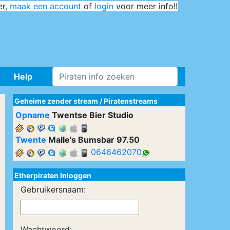
er,
maak een account
of
login
voor meer info!!
Help
Geheime zender stream
/
Piratenstreams
Opname
Twentse Bier Studio
Twente
Malle's Bumsbar 97.50
0646462070
Etherpiraten Inloggen
Gebruikersnaam:
Wachtwoord: