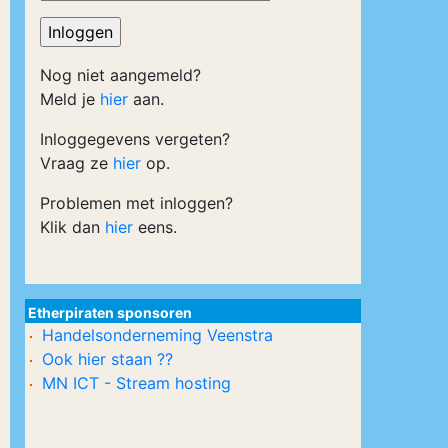
Nog niet aangemeld?
Meld je
hier
aan.
Inloggegevens vergeten?
Vraag ze
hier
op.
Problemen met inloggen?
Klik dan
hier
eens.
Etherpiraten sponsoren
Handelsonderneming Veenstra
Ook hier staan ??
MN ICT - Stream hosting