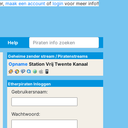
er,
maak een account
of
login
voor meer info!!
Help
Geheime zender stream
/
Piratenstreams
Opname
Station Vrij Twente Kanaal
Etherpiraten Inloggen
Gebruikersnaam:
Wachtwoord: