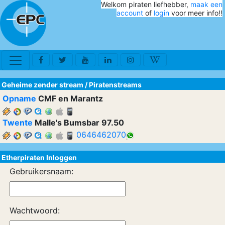
Welkom piraten liefhebber,
maak een
account
of
login
voor meer info!!
Geheime zender stream
/
Piratenstreams
Opname
CMF en Marantz
Twente
Malle's Bumsbar 97.50
0646462070
Etherpiraten Inloggen
Gebruikersnaam:
Wachtwoord: