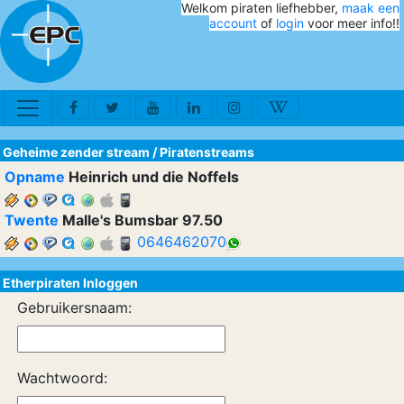
Welkom piraten liefhebber,
maak een
account
of
login
voor meer info!!
Geheime zender stream
/
Piratenstreams
Opname
Heinrich und die Noffels
Twente
Malle's Bumsbar 97.50
0646462070
Etherpiraten Inloggen
Gebruikersnaam:
Wachtwoord: