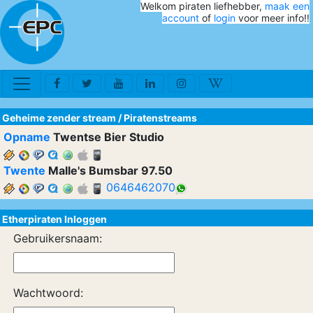
Welkom piraten liefhebber,
maak een
account
of
login
voor meer info!!
Geheime zender stream
/
Piratenstreams
Opname
Twentse Bier Studio
Twente
Malle's Bumsbar 97.50
0646462070
Etherpiraten Inloggen
Gebruikersnaam:
Wachtwoord: