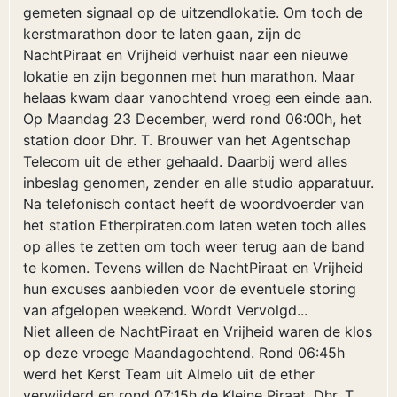
gemeten signaal op de uitzendlokatie. Om toch de
kerstmarathon door te laten gaan, zijn de
NachtPiraat en Vrijheid verhuist naar een nieuwe
lokatie en zijn begonnen met hun marathon. Maar
helaas kwam daar vanochtend vroeg een einde aan.
Op Maandag 23 December, werd rond 06:00h, het
station door Dhr. T. Brouwer van het Agentschap
Telecom uit de ether gehaald. Daarbij werd alles
inbeslag genomen, zender en alle studio apparatuur.
Na telefonisch contact heeft de woordvoerder van
het station Etherpiraten.com laten weten toch alles
op alles te zetten om toch weer terug aan de band
te komen. Tevens willen de NachtPiraat en Vrijheid
hun excuses aanbieden voor de eventuele storing
van afgelopen weekend. Wordt Vervolgd...
Niet alleen de NachtPiraat en Vrijheid waren de klos
op deze vroege Maandagochtend. Rond 06:45h
werd het Kerst Team uit Almelo uit de ether
verwijderd en rond 07:15h de Kleine Piraat. Dhr. T.