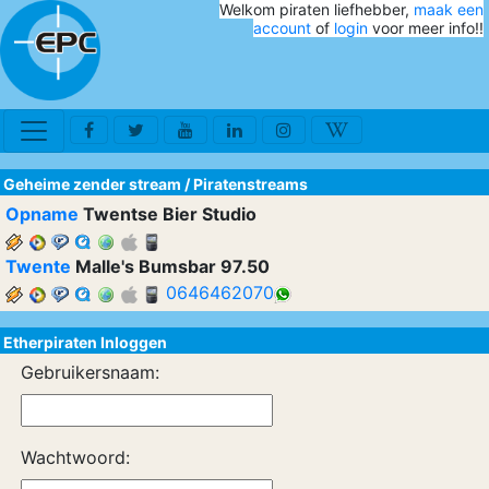
Welkom piraten liefhebber,
maak een
account
of
login
voor meer info!!
Geheime zender stream
/
Piratenstreams
Opname
Twentse Bier Studio
Twente
Malle's Bumsbar 97.50
0646462070
Etherpiraten Inloggen
Gebruikersnaam:
Wachtwoord: