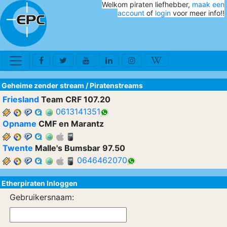
Welkom piraten liefhebber,
maak een
account
of
login
voor meer info!!
Geheime zender stream
/
Piratenstreams
Friesland
Team CRF 107.20
0613141351
Opname
CMF en Marantz
Twente
Malle's Bumsbar 97.50
0646462070
Etherpiraten Inloggen
Gebruikersnaam: