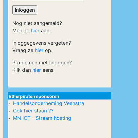
Nog niet aangemeld?
Meld je
hier
aan.
Inloggegevens vergeten?
Vraag ze
hier
op.
Problemen met inloggen?
Klik dan
hier
eens.
Etherpiraten sponsoren
Handelsonderneming Veenstra
Ook hier staan ??
MN ICT - Stream hosting