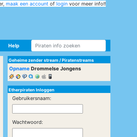
er,
maak een account
of
login
voor meer info!!
Help
Geheime zender stream
/
Piratenstreams
Opname
Drommelse Jongens
Etherpiraten Inloggen
Gebruikersnaam:
Wachtwoord: