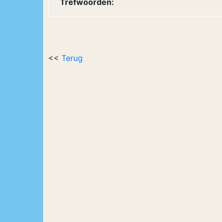
Trefwoorden:
<<
Terug