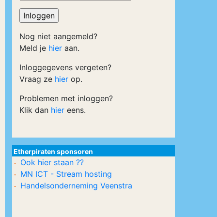
Nog niet aangemeld?
Meld je
hier
aan.
Inloggegevens vergeten?
Vraag ze
hier
op.
Problemen met inloggen?
Klik dan
hier
eens.
Etherpiraten sponsoren
Ook hier staan ??
MN ICT - Stream hosting
Handelsonderneming Veenstra