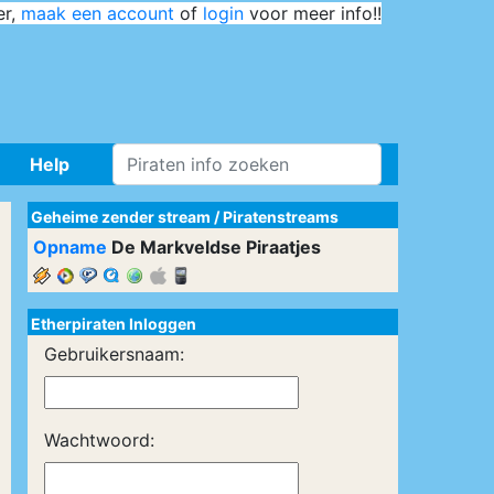
er,
maak een account
of
login
voor meer info!!
Help
Geheime zender stream
/
Piratenstreams
Opname
De Markveldse Piraatjes
Etherpiraten Inloggen
Gebruikersnaam:
Wachtwoord: