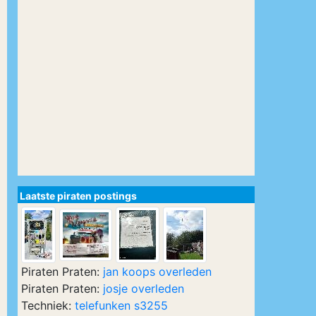
Laatste piraten postings
Piraten Praten:
jan koops overleden
Piraten Praten:
josje overleden
Techniek:
telefunken s3255