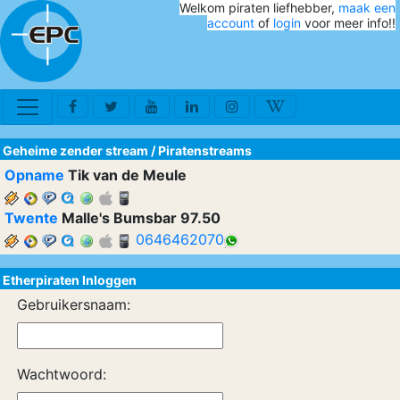
Welkom piraten liefhebber,
maak een
account
of
login
voor meer info!!
Geheime zender stream
/
Piratenstreams
Opname
Tik van de Meule
Twente
Malle's Bumsbar 97.50
0646462070
Etherpiraten Inloggen
Gebruikersnaam:
Wachtwoord: