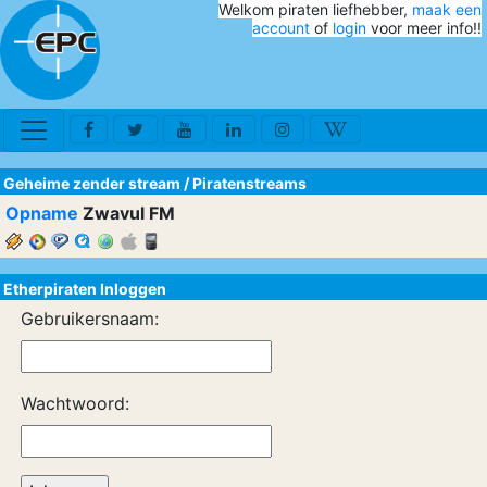
Welkom piraten liefhebber,
maak een
account
of
login
voor meer info!!
Geheime zender stream
/
Piratenstreams
Opname
Zwavul FM
Etherpiraten Inloggen
Gebruikersnaam:
Wachtwoord: