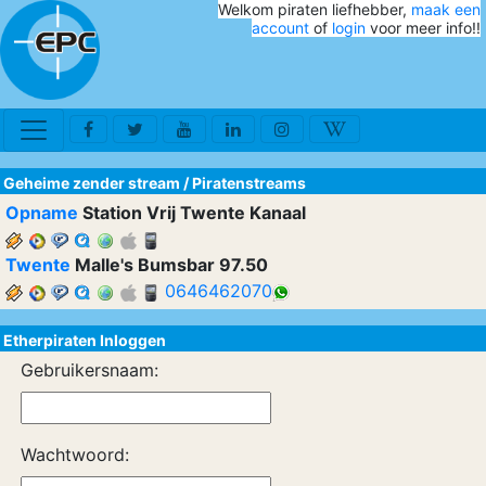
Welkom piraten liefhebber,
maak een
account
of
login
voor meer info!!
Geheime zender stream
/
Piratenstreams
Opname
Station Vrij Twente Kanaal
Twente
Malle's Bumsbar 97.50
0646462070
Etherpiraten Inloggen
Gebruikersnaam:
Wachtwoord: