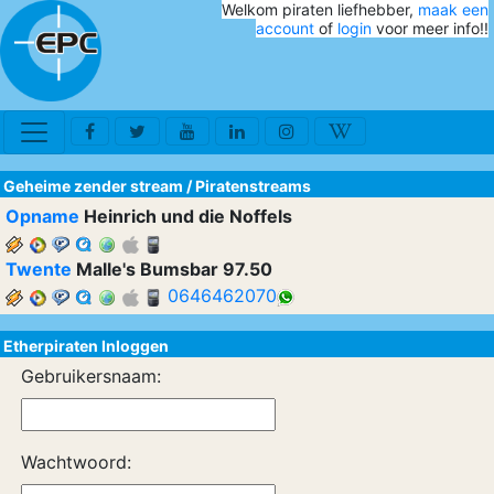
Welkom piraten liefhebber,
maak een
account
of
login
voor meer info!!
Geheime zender stream
/
Piratenstreams
Opname
Heinrich und die Noffels
Twente
Malle's Bumsbar 97.50
0646462070
Etherpiraten Inloggen
Gebruikersnaam:
Wachtwoord: