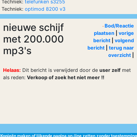
Techniek:
telefunken s3255
Techniek:
optimod 8200 v3
nieuwe schijf
Bod/Reactie
plaatsen
|
vorige
met 200.000
bericht
|
volgend
mp3's
bericht
|
terug naar
overzicht
|
Helaas:
Dit bericht is verwijderd door de
user zelf
met
als reden:
Verkoop of zoek het niet meer !!
Kopieën maken of lijkende pagina on-line zetten zonder toestemming