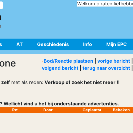
Welkom piraten liefhebb
s
AT
Geschiedenis
Info
Mijn EPC
 one
Bod/Reactie plaatsen
|
vorige bericht
|
volgend bericht
|
terug naar overzicht
|
 zelf
met als reden:
Verkoop of zoek het niet meer !!
 Wellicht vind u het bij onderstaande advertenties.
Re:
Door
Geplaatst
Bekeken