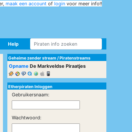
er,
maak een account
of
login
voor meer info!!
Help
Geheime zender stream
/
Piratenstreams
Opname
De Markveldse Piraatjes
Etherpiraten Inloggen
Gebruikersnaam:
Wachtwoord: