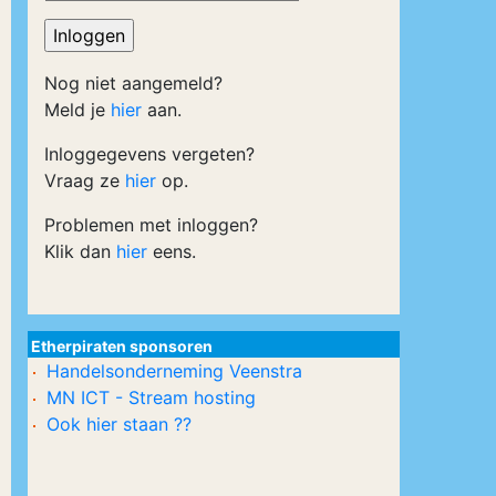
Nog niet aangemeld?
Meld je
hier
aan.
Inloggegevens vergeten?
Vraag ze
hier
op.
Problemen met inloggen?
Klik dan
hier
eens.
Etherpiraten sponsoren
Handelsonderneming Veenstra
MN ICT - Stream hosting
Ook hier staan ??