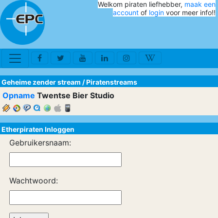
Welkom piraten liefhebber,
maak een
account
of
login
voor meer info!!
Geheime zender stream
/
Piratenstreams
Opname
Twentse Bier Studio
Etherpiraten Inloggen
Gebruikersnaam:
Wachtwoord: