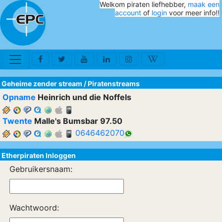
Welkom piraten liefhebber,
maak een
account
of
login
voor meer info!!
Geheime zender stream
/
Piratenstreams
Opname
Heinrich und die Noffels
Twente
Malle's Bumsbar 97.50
0646462070
Etherpiraten Inloggen
Gebruikersnaam:
Wachtwoord: