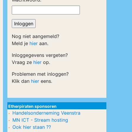
Nog niet aangemeld?
Meld je
hier
aan.
Inloggegevens vergeten?
Vraag ze
hier
op.
Problemen met inloggen?
Klik dan
hier
eens.
Etherpiraten sponsoren
Handelsonderneming Veenstra
MN ICT - Stream hosting
Ook hier staan ??