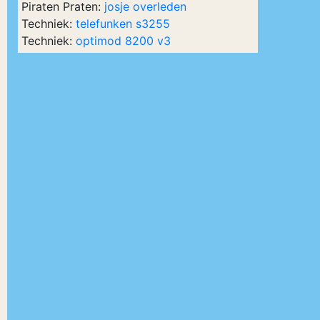
Piraten Praten:
josje overleden
Techniek:
telefunken s3255
Techniek:
optimod 8200 v3