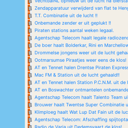
VechtdalNL opnieuw uit de lucht na diefstal
Zendapparatuur verwijderd van flat te Hen
T.T. Combinatie uit de lucht !!
Onbemande zender er uit geplukt !!
Piraten stations aantal weken legaal.
Agentschap Telecom haalt legale radiozende
De boer haalt Bolderkar, Rini en Marchellow
Drommelse jongens weer uit de lucht geha
Ootmarsumse Piraatjes weer eens de klos!
AT en Tennet halen Drentse Piraten Express 
Mac FM & Station uit de lucht gehaald!!
AT en Tennet halen Station P.C.N.M. uit de 
AT en Boswachter ontmantelen onbemand
Agentschap Telecom haalt Talento Team uit
Brouwer haalt Twentse Super Combinatie ui
Klimploeg haalt Wat Lup Dat Fain uit de luc
Agentschap Telecom: Afschaffing spijtopta
Radio de Varia uit Dedemsvaart de klos!