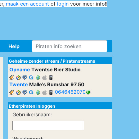
er,
maak een account
of
login
voor meer info!!
Help
Geheime zender stream
/
Piratenstreams
Opname
Twentse Bier Studio
Twente
Malle's Bumsbar 97.50
0646462070
Etherpiraten Inloggen
Gebruikersnaam:
Wachtwoord: