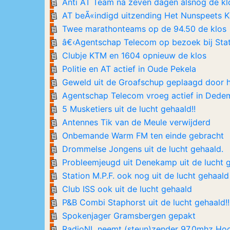
Anti AT Team na zeven dagen alsnog de kl
AT beÃ«indigd uitzending Het Nunspeets K
Twee marathonteams op de 94.50 de klos
â€‹Agentschap Telecom op bezoek bij Stati
Clubje KTM en 1604 opnieuw de klos
Politie en AT actief in Oude Pekela
Geweld uit de Groafschup geplaagd door 
Agentschap Telecom vroeg actief in Dede
5 Musketiers uit de lucht gehaald!!
Antennes Tik van de Meule verwijderd
Onbemande Warm FM ten einde gebracht
Drommelse Jongens uit de lucht gehaald.
Probleemjeugd uit Denekamp uit de lucht g
Station M.P.F. ook nog uit de lucht gehaald 
Club ISS ook uit de lucht gehaald
P&B Combi Staphorst uit de lucht gehaald!!
Spokenjager Gramsbergen gepakt
RadioNL neemt (steun)zender 97.0mhz Hoog