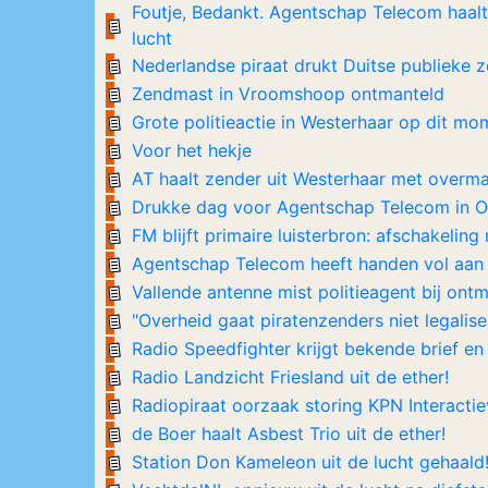
Foutje, Bedankt. Agentschap Telecom haalt
lucht
Nederlandse piraat drukt Duitse publieke 
Zendmast in Vroomshoop ontmanteld
Grote politieactie in Westerhaar op dit mo
Voor het hekje
AT haalt zender uit Westerhaar met overmac
Drukke dag voor Agentschap Telecom in Ov
FM blijft primaire luisterbron: afschakeli
Agentschap Telecom heeft handen vol aan
Vallende antenne mist politieagent bij ontm
"Overheid gaat piratenzenders niet legalise
Radio Speedfighter krijgt bekende brief en 
Radio Landzicht Friesland uit de ether!
Radiopiraat oorzaak storing KPN Interacti
de Boer haalt Asbest Trio uit de ether!
Station Don Kameleon uit de lucht gehaald!