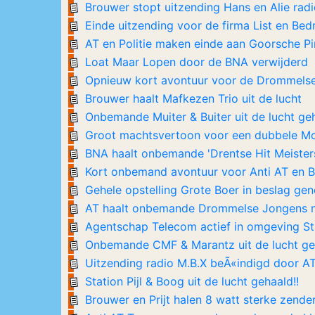
Brouwer stopt uitzending Hans en Alie rad
Einde uitzending voor de firma List en Bed
AT en Politie maken einde aan Goorsche Pi
Loat Maar Lopen door de BNA verwijderd
Opnieuw kort avontuur voor de Drommels
Brouwer haalt Mafkezen Trio uit de lucht
Onbemande Muiter & Buiter uit de lucht ge
Groot machtsvertoon voor een dubbele Mo
BNA haalt onbemande 'Drentse Hit Meisters'
Kort onbemand avontuur voor Anti AT en 
Gehele opstelling Grote Boer in beslag g
AT haalt onbemande Drommelse Jongens 
Agentschap Telecom actief in omgeving St
Onbemande CMF & Marantz uit de lucht ge
Uitzending radio M.B.X beÃ«indigd door A
Station Pijl & Boog uit de lucht gehaald!!
Brouwer en Prijt halen 8 watt sterke zender