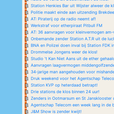
Station Henkies Bar uit Wijster alweer de kl
Politie maakt einde aan uitzending Brekde
AT: Piraterij op de radio neemt af!
Werkstraf voor etherpiraat Pitbull FM
AT: 36 aanvragen voor kleinvermogen am-
Onbemande zender Station A.T.R uit de luc
BNA en Polizei doen inval bij Station FDK 
Drommelse Jongens weer de klos!
Studio 't Kan Niet Aans uit de ether gehaald
Aanvragen laagvermogen middengolfzender
34-jarige man aangehouden voor mishande
Druk weekend voor het Agentschap Telec
Station KVP op heterdaad betrapt!
Drie stations de klos binnen 24 uur!
Zenders in Ootmarsum en St Jansklooster u
Agentschap Telecom een week lang in de b
J&M Show is zender kwijt!