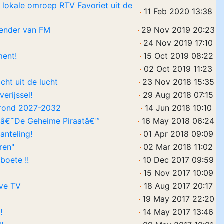
 lokale omroep RTV Favoriet uit de
11 Feb 2020 13:38
zender van FM
29 Nov 2019 20:23
24 Nov 2019 17:10
ment!
15 Oct 2019 08:22
02 Oct 2019 11:23
ht uit de lucht
23 Nov 2018 15:35
erijssel!
29 Aug 2018 07:15
ng rond 2027-2032
14 Jun 2018 10:10
 â€˜De Geheime Piraatâ€™
16 May 2018 06:24
anteling!
01 Apr 2018 09:09
ren"
02 Mar 2018 11:02
boete !!
10 Dec 2017 09:59
15 Nov 2017 10:09
eve TV
18 Aug 2017 20:17
19 May 2017 22:20
!
14 May 2017 13:46