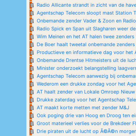
Radio Allicante strandt in zicht van de hav
Agentschap Telecom sloopt mast Station 
Onbemande zender Vader & Zoon en Radi
Radio Spick en Span uit Slagharen weer de 
Wim Meinen en het AT halen twee zenders u
De Boer haalt tweetal onbemande zenders u
Productieve en informatieve dag voor het
Onbemande Drentse Hitmeisters uit de luch
Minister onderzoekt belangstelling laagv
Agentschap Telecom aanwezig bij onbema
Wederom een drukke zondag voor het Age
AT haalt zender van Lokale Omroep Nieuw
Drukke zaterdag voor het Agentschap Tel
AT maakt korte metten met zender M&J
Ook poging drie van Hoog en Droog ten e
Groot materieel verlies voor de Brekdeer F
Drie piraten uit de lucht op Ã©Ã©n morgen