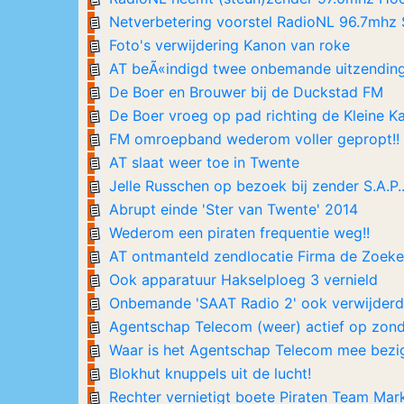
Netverbetering voorstel RadioNL 96.7mhz 
Foto's verwijdering Kanon van roke
AT beÃ«indigd twee onbemande uitzendin
De Boer en Brouwer bij de Duckstad FM
De Boer vroeg op pad richting de Kleine K
FM omroepband wederom voller gepropt!!
AT slaat weer toe in Twente
Jelle Russchen op bezoek bij zender S.A.P.
Abrupt einde 'Ster van Twente' 2014
Wederom een piraten frequentie weg!!
AT ontmanteld zendlocatie Firma de Zoeke
Ook apparatuur Hakselploeg 3 vernield
Onbemande 'SAAT Radio 2' ook verwijderd
Agentschap Telecom (weer) actief op zon
Waar is het Agentschap Telecom mee bezi
Blokhut knuppels uit de lucht!
Rechter vernietigt boete Piraten Team Mark