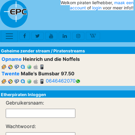
Welkom piraten liefhebber,
maak een
account
of
login
voor meer info!!
Geheime zender stream
/
Piratenstreams
Opname
Heinrich und die Noffels
Twente
Malle's Bumsbar 97.50
0646462070
Etherpiraten Inloggen
Gebruikersnaam:
Wachtwoord: