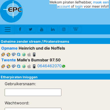
Welkom piraten liefhebber,
maak een
account
of
login
voor meer info!!
Geheime zender stream
/
Piratenstreams
Opname
Heinrich und die Noffels
Twente
Malle's Bumsbar 97.50
0646462070
Etherpiraten Inloggen
Gebruikersnaam:
Wachtwoord: