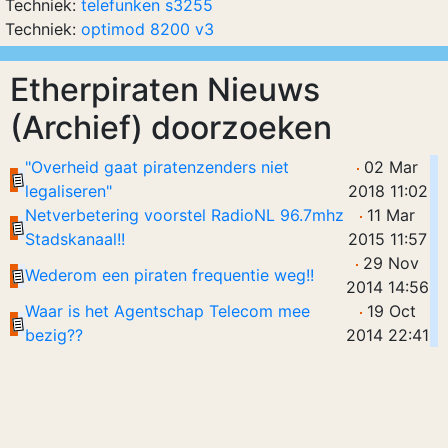
Techniek:
telefunken s3255
Techniek:
optimod 8200 v3
Etherpiraten Nieuws
(Archief) doorzoeken
"Overheid gaat piratenzenders niet
02 Mar
legaliseren"
2018 11:02
Netverbetering voorstel RadioNL 96.7mhz
11 Mar
Stadskanaal!!
2015 11:57
29 Nov
Wederom een piraten frequentie weg!!
2014 14:56
Waar is het Agentschap Telecom mee
19 Oct
bezig??
2014 22:41