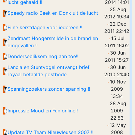
lucht gehaald !!
2014 14:01
25 Aug
Speedy radio Beek en Donk uit de lucht
2012 19:34
22 Dec
Fijne kerstdagen voor iedereen !!
2011 22:42
Zendmast Hoogersmilde in de brand en
15 Jul
omgevallen !!
2011 16:02
30 Jun
Dondersebliksem nog aan toe!!
2011 15:27
Lancia en Stuntvogel ontvangt brief
30 Jun
royaal betaalde postbode
2010 21:40
10 Nov
Spanningzoekers zonder spanning !!
2009
13:34
28 Aug
Impressie Mood en Fun online!!
2009
22:53
12 May
Update TV Team Nieuwleusen 2007 !!
2008