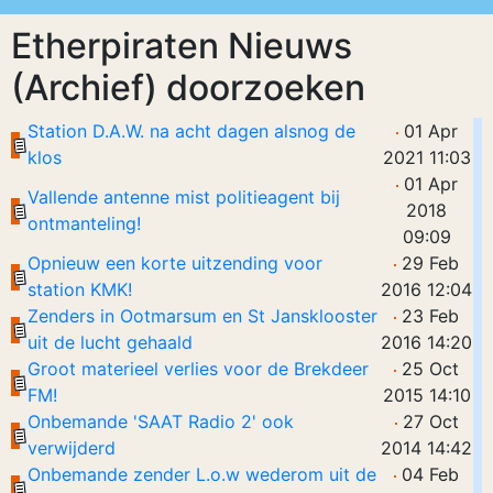
Etherpiraten Nieuws
(Archief) doorzoeken
Station D.A.W. na acht dagen alsnog de
01 Apr
klos
2021 11:03
01 Apr
Vallende antenne mist politieagent bij
2018
ontmanteling!
09:09
Opnieuw een korte uitzending voor
29 Feb
station KMK!
2016 12:04
Zenders in Ootmarsum en St Jansklooster
23 Feb
uit de lucht gehaald
2016 14:20
Groot materieel verlies voor de Brekdeer
25 Oct
FM!
2015 14:10
Onbemande 'SAAT Radio 2' ook
27 Oct
verwijderd
2014 14:42
Onbemande zender L.o.w wederom uit de
04 Feb