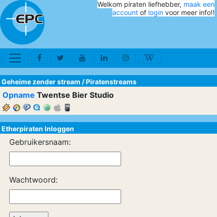
Welkom piraten liefhebber,
maak een
account
of
login
voor meer info!!
Geheime zender stream
/
Piratenstreams
Opname
Twentse Bier Studio
Etherpiraten Inloggen
Gebruikersnaam:
Wachtwoord: