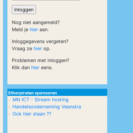
Nog niet aangemeld?
Meld je
hier
aan.
Inloggegevens vergeten?
Vraag ze
hier
op.
Problemen met inloggen?
Klik dan
hier
eens.
Etherpiraten sponsoren
MN ICT - Stream hosting
Handelsonderneming Veenstra
Ook hier staan ??