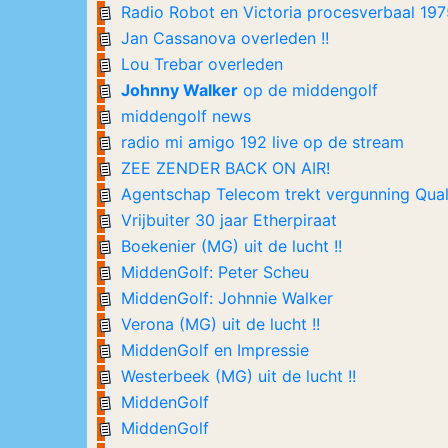
Radio Robot en Victoria procesverbaal 197
Jan Cassanova overleden !!
Lou Trebar overleden
Johnny Walker
op de middengolf
middengolf news
radio mi amigo 192 live op de stream
ZEE ZENDER BACK ON AIR!
Agentschap Telecom trekt vergunning Qual
Vrijbuiter 30 jaar Etherpiraat
Boekenier (MG) uit de lucht !!
MiddenGolf: Peter Scheu
MiddenGolf: Johnnie Walker
Verona (MG) uit de lucht !!
MiddenGolf en Impressie
Westerbeek (MG) uit de lucht !!
MiddenGolf
MiddenGolf