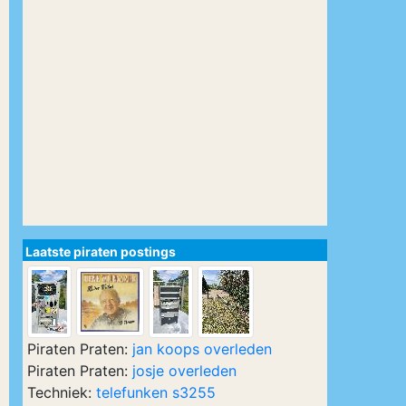
Laatste piraten postings
Piraten Praten:
jan koops overleden
Piraten Praten:
josje overleden
Techniek:
telefunken s3255