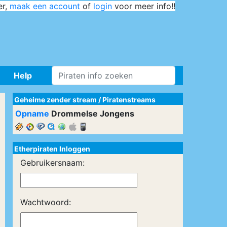
er,
maak een account
of
login
voor meer info!!
Help
Geheime zender stream
/
Piratenstreams
Opname
Drommelse Jongens
Etherpiraten Inloggen
Gebruikersnaam:
Wachtwoord: