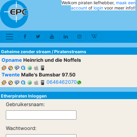
Welkom piraten liefhebber,
maak een
account
of
login
voor meer info!!
Geheime zender stream
/
Piratenstreams
Opname
Heinrich und die Noffels
Twente
Malle's Bumsbar 97.50
0646462070
Etherpiraten Inloggen
Gebruikersnaam:
Wachtwoord: