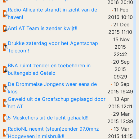
2016 20:10
Radio Allicante strandt in zicht van de
11 Feb
haven!
2016 10:10
21 Dec
Anti AT Team is zender kwijt!!
2015 11:10
15 Nov
Drukke zaterdag voor het Agentschap
2015
Telecom!
22:42
20 Sep
BNA ruimt zender en toebehoren in
2015
buitengebied Getelo
09:29
De Drommelse Jongens weer eens de
10 Sep
klos
2015 19:49
Geweld uit de Groafschup geplaagd door
13 Apr
het AT
2015 12:11
29 Mar
5 Musketiers uit de lucht gehaald!!
2015 13:39
RadioNL neemt (steun)zender 97.0mhz
13 Mar
Hoogeveen in misbruik!!
2015 14:15