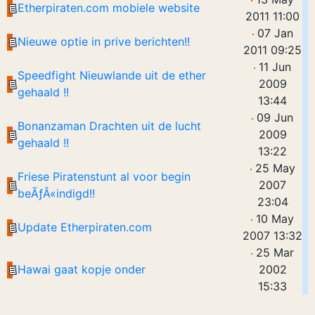
Etherpiraten.com mobiele website
2011 11:00
07 Jan
Nieuwe optie in prive berichten!!
2011 09:25
11 Jun
Speedfight Nieuwlande uit de ether
2009
gehaald !!
13:44
09 Jun
Bonanzaman Drachten uit de lucht
2009
gehaald !!
13:22
25 May
Friese Piratenstunt al voor begin
2007
beÃƒÂ«indigd!!
23:04
10 May
Update Etherpiraten.com
2007 13:32
25 Mar
Hawai gaat kopje onder
2002
15:33