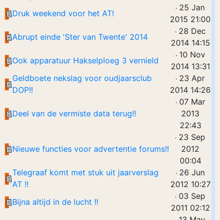
25 Jan
Druk weekend voor het AT!
2015 21:00
28 Dec
Abrupt einde 'Ster van Twente' 2014
2014 14:15
10 Nov
Ook apparatuur Hakselploeg 3 vernield
2014 13:31
Geldboete nekslag voor oudjaarsclub
23 Apr
DOP!!
2014 14:26
07 Mar
Deel van de vermiste data terug!!
2013
22:43
23 Sep
Nieuwe functies voor advertentie forums!!
2012
00:04
Telegraaf komt met stuk uit jaarverslag
26 Jun
AT !!
2012 10:27
03 Sep
Bijna altijd in de lucht !!
2011 02:12
13 May