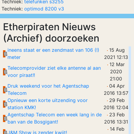
Techniek:
telefunken s3255
Techniek:
optimod 8200 v3
Etherpiraten Nieuws
(Archief) doorzoeken
ineens staat er een zendmast van 106 (!)
15 Aug
meter
2021 12:13
12 Mar
Telecomprovider ziet elke antenne al aan
2020
voor piraat!!
21:00
Druk weekend voor het Agentschap
04 Apr
Telecom
2016 13:57
Opnieuw een korte uitzending voor
29 Feb
station KMK!
2016 12:04
Agentschap Telecom een week lang in de
23 Feb
ban van de Bosgigant!
2016 13:31
14 Feb
J&M Show is zender kwijt!