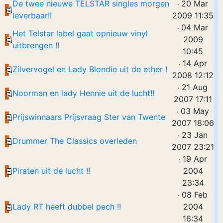
De twee nieuwe TELSTAR singles morgen
20 Mar
leverbaar!!
2009 11:35
04 Mar
Het Telstar label gaat opnieuw vinyl
2009
uitbrengen !!
10:45
14 Apr
Zilvervogel en Lady Blondie uit de ether !
2008 12:12
21 Aug
Noorman en lady Hennie uit de lucht!!
2007 17:11
03 May
Prijswinnaars Prijsvraag Ster van Twente
2007 18:06
23 Jan
Drummer The Classics overleden
2007 23:21
19 Apr
Piraten uit de lucht !!
2004
23:34
08 Feb
Lady RT heeft dubbel pech !!
2004
16:34