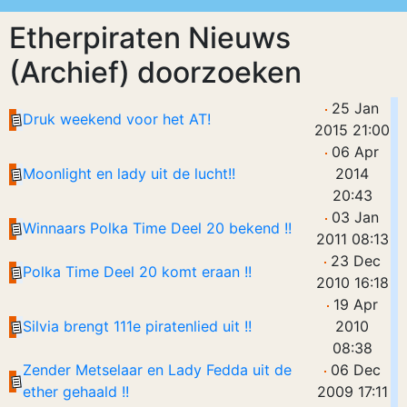
Etherpiraten Nieuws
(Archief) doorzoeken
25 Jan
Druk weekend voor het AT!
2015 21:00
06 Apr
Moonlight en lady uit de lucht!!
2014
20:43
03 Jan
Winnaars Polka Time Deel 20 bekend !!
2011 08:13
23 Dec
Polka Time Deel 20 komt eraan !!
2010 16:18
19 Apr
Silvia brengt 111e piratenlied uit !!
2010
08:38
Zender Metselaar en Lady Fedda uit de
06 Dec
ether gehaald !!
2009 17:11