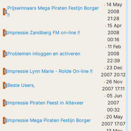
14 May
Prijswinnaars Mega Piraten Festijn Borger
2008
!!
21:28
15 Apr
Impressie Zandberg FM on-line !!
2008
00:16
11 Feb
Problemen inloggen en activeren
2008
22:39
23 Dec
Impressie Lynn Marie - Rolde On-line !!
2007 20:12
26 Nov
Beste Users,
2007 17:11
05 Jun
Impressie Piraten Feest in Alteveer
2007
00:32
20 May
Impressie Mega Piraten Festijn Borger
2007 17:07
13 May