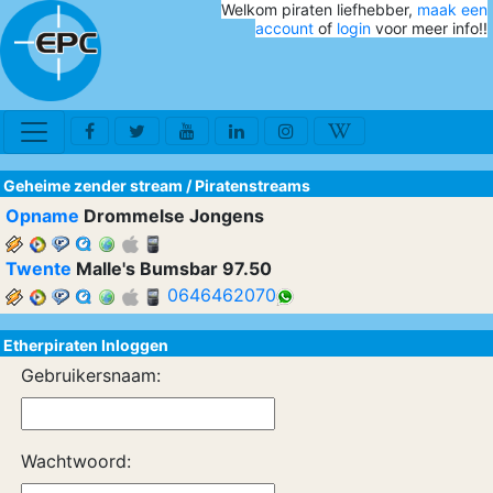
Welkom piraten liefhebber,
maak een
account
of
login
voor meer info!!
Geheime zender stream
/
Piratenstreams
Opname
Drommelse Jongens
Twente
Malle's Bumsbar 97.50
0646462070
Etherpiraten Inloggen
Gebruikersnaam:
Wachtwoord: