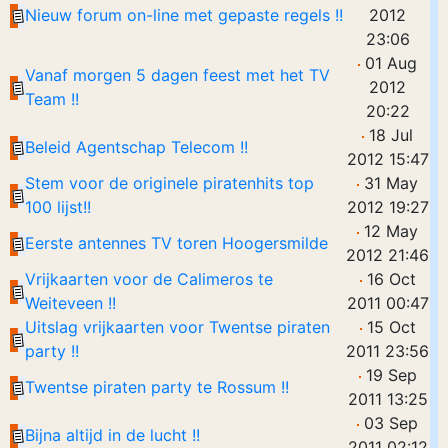
Nieuw forum on-line met gepaste regels !!
2012
23:06
01 Aug
Vanaf morgen 5 dagen feest met het TV
2012
Team !!
20:22
18 Jul
Beleid Agentschap Telecom !!
2012 15:47
Stem voor de originele piratenhits top
31 May
100 lijst!!
2012 19:27
12 May
Eerste antennes TV toren Hoogersmilde
2012 21:46
Vrijkaarten voor de Calimeros te
16 Oct
Weiteveen !!
2011 00:47
Uitslag vrijkaarten voor Twentse piraten
15 Oct
party !!
2011 23:56
19 Sep
Twentse piraten party te Rossum !!
2011 13:25
03 Sep
Bijna altijd in de lucht !!
2011 02:12