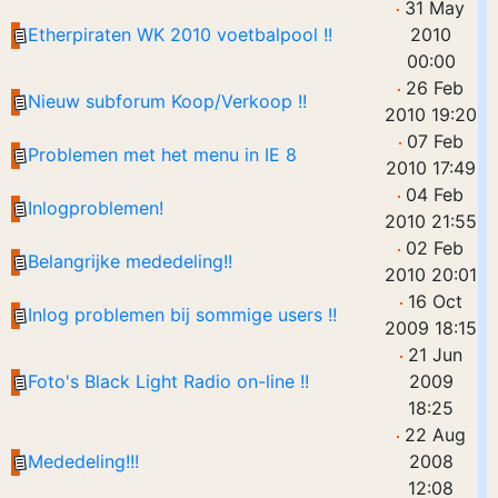
31 May
Etherpiraten WK 2010 voetbalpool !!
2010
00:00
26 Feb
Nieuw subforum Koop/Verkoop !!
2010 19:20
07 Feb
Problemen met het menu in IE 8
2010 17:49
04 Feb
Inlogproblemen!
2010 21:55
02 Feb
Belangrijke mededeling!!
2010 20:01
16 Oct
Inlog problemen bij sommige users !!
2009 18:15
21 Jun
Foto's Black Light Radio on-line !!
2009
18:25
22 Aug
Mededeling!!!
2008
12:08