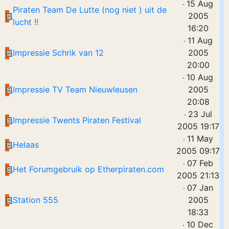
15 Aug
Piraten Team De Lutte (nog niet ) uit de
2005
lucht !!
16:20
11 Aug
Impressie Schrik van 12
2005
20:00
10 Aug
Impressie TV Team Nieuwleusen
2005
20:08
23 Jul
Impressie Twents Piraten Festival
2005 19:17
11 May
Helaas
2005 09:17
07 Feb
Het Forumgebruik op Etherpiraten.com
2005 21:13
07 Jan
Station 555
2005
18:33
10 Dec