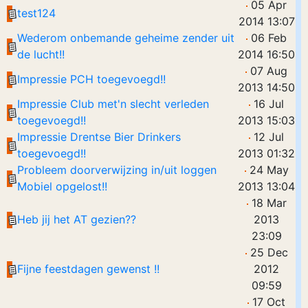
05 Apr
test124
2014 13:07
Wederom onbemande geheime zender uit
06 Feb
de lucht!!
2014 16:50
07 Aug
Impressie PCH toegevoegd!!
2013 14:50
Impressie Club met'n slecht verleden
16 Jul
toegevoegd!!
2013 15:03
Impressie Drentse Bier Drinkers
12 Jul
toegevoegd!!
2013 01:32
Probleem doorverwijzing in/uit loggen
24 May
Mobiel opgelost!!
2013 13:04
18 Mar
Heb jij het AT gezien??
2013
23:09
25 Dec
Fijne feestdagen gewenst !!
2012
09:59
17 Oct