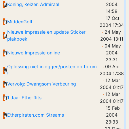
Koning, Keizer, Admiraal
2004
14:58
17 Oct
MiddenGolf
2004 17:34
Nieuwe Impressie en update Sticker
24 May
plakboek
2004 13:11
04 May
Nieuwe Impressie online
2004
23:31
Oplossing niet inloggen/posten op forum
09 Apr
!!
2004 17:38
12 Mar
Vervolg: Dwangsom Verbeuring
2004 01:17
12 Mar
1 Jaar Etherflits
2004 01:17
15 Feb
Etherpiraten.com Streams
2004
23:33
22 Dec