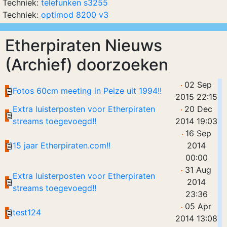
Techniek:
telefunken s3255
Techniek:
optimod 8200 v3
Etherpiraten Nieuws
(Archief) doorzoeken
02 Sep
Fotos 60cm meeting in Peize uit 1994!!
2015 22:15
Extra luisterposten voor Etherpiraten
20 Dec
streams toegevoegd!!
2014 19:03
16 Sep
15 jaar Etherpiraten.com!!
2014
00:00
31 Aug
Extra luisterposten voor Etherpiraten
2014
streams toegevoegd!!
23:36
05 Apr
test124
2014 13:08