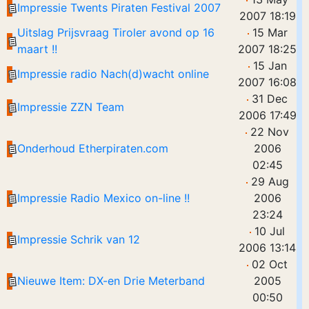
Impressie Twents Piraten Festival 2007
2007 18:19
Uitslag Prijsvraag Tiroler avond op 16
15 Mar
maart !!
2007 18:25
15 Jan
Impressie radio Nach(d)wacht online
2007 16:08
31 Dec
Impressie ZZN Team
2006 17:49
22 Nov
Onderhoud Etherpiraten.com
2006
02:45
29 Aug
Impressie Radio Mexico on-line !!
2006
23:24
10 Jul
Impressie Schrik van 12
2006 13:14
02 Oct
Nieuwe Item: DX-en Drie Meterband
2005
00:50