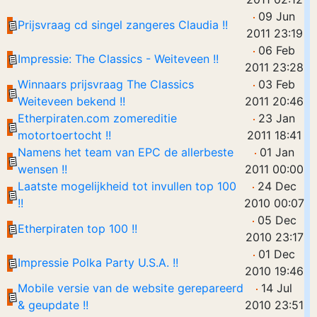
09 Jun
Prijsvraag cd singel zangeres Claudia !!
2011 23:19
06 Feb
Impressie: The Classics - Weiteveen !!
2011 23:28
Winnaars prijsvraag The Classics
03 Feb
Weiteveen bekend !!
2011 20:46
Etherpiraten.com zomereditie
23 Jan
motortoertocht !!
2011 18:41
Namens het team van EPC de allerbeste
01 Jan
wensen !!
2011 00:00
Laatste mogelijkheid tot invullen top 100
24 Dec
!!
2010 00:07
05 Dec
Etherpiraten top 100 !!
2010 23:17
01 Dec
Impressie Polka Party U.S.A. !!
2010 19:46
Mobile versie van de website gerepareerd
14 Jul
& geupdate !!
2010 23:51