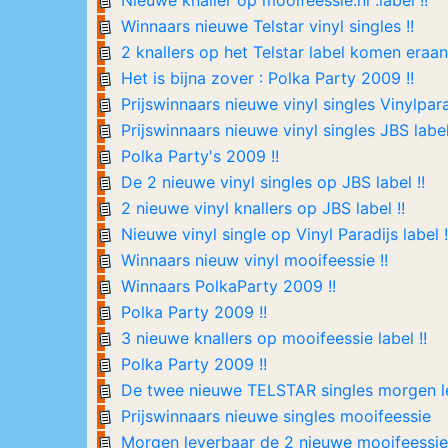
Nieuwe knaller op mooifeessie.nl .label !!
Winnaars nieuwe Telstar vinyl singles !!
2 knallers op het Telstar label komen eraan 
Het is bijna zover : Polka Party 2009 !!
Prijswinnaars nieuwe vinyl singles Vinylparad
Prijswinnaars nieuwe vinyl singles JBS label
Polka Party's 2009 !!
De 2 nieuwe vinyl singles op JBS label !!
2 nieuwe vinyl knallers op JBS label !!
Nieuwe vinyl single op Vinyl Paradijs label !
Winnaars nieuw vinyl mooifeessie !!
Winnaars PolkaParty 2009 !!
Polka Party 2009 !!
3 nieuwe knallers op mooifeessie label !!
Polka Party 2009 !!
De twee nieuwe TELSTAR singles morgen le
Prijswinnaars nieuwe singles mooifeessie
Morgen leverbaar de 2 nieuwe mooifeessie 