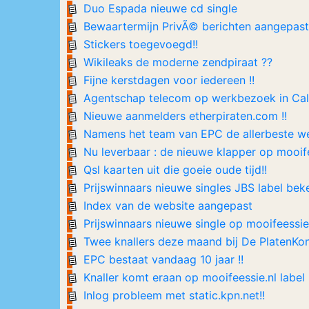
Duo Espada nieuwe cd single
Bewaartermijn PrivÃ© berichten aangepast 
Stickers toegevoegd!!
Wikileaks de moderne zendpiraat ??
Fijne kerstdagen voor iedereen !!
Agentschap telecom op werkbezoek in Cali
Nieuwe aanmelders etherpiraten.com !!
Namens het team van EPC de allerbeste we
Nu leverbaar : de nieuwe klapper op mooifee
Qsl kaarten uit die goeie oude tijd!!
Prijswinnaars nieuwe singles JBS label beke
Index van de website aangepast
Prijswinnaars nieuwe single op mooifeessie
Twee knallers deze maand bij De PlatenKon
EPC bestaat vandaag 10 jaar !!
Knaller komt eraan op mooifeessie.nl label !
Inlog probleem met static.kpn.net!!