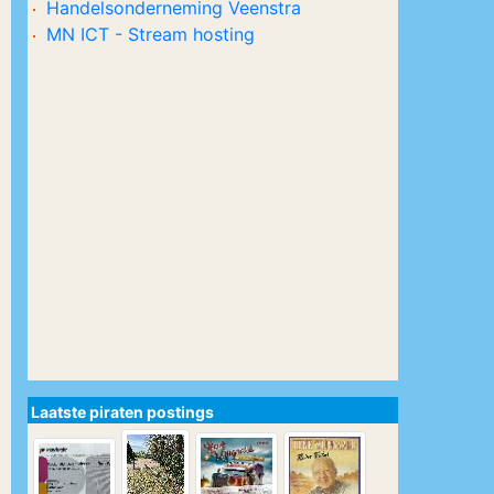
Handelsonderneming Veenstra
MN ICT - Stream hosting
Laatste piraten postings