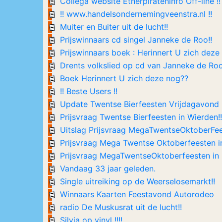
Collega website Etherpirateninfo Off-line !!
!! www.handelsondernemingveenstra.nl !!
Muiter en Buiter uit de lucht!!
Prijswinnaars cd singel Janneke de Roo!!
Prijswinnaars boek : Herinnert U zich deze
Drents volkslied op cd van Janneke de Ro
Boek Herinnert U zich deze nog??
!! Beste Users !!
Update Twentse Bierfeesten Vrijdagavond !
Prijsvraag Twentse Bierfeesten in Wierden!!
Uitslag Prijsvraag MegaTwentseOktoberFe
Prijsvraag Mega Twentse Oktoberfeesten i
Prijsvraag MegaTwentseOktoberfeesten in 
Vandaag 33 jaar geleden.
Single uitreiking op de Weerselosemarkt!!
Winnaars Kaarten Feestavond Autorodeo
radio De Muskusrat uit de lucht!!
Silvia op vinyl !!!!