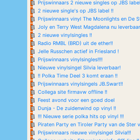
Prijswinnaars 2 nieuwe singles op JBS label 
2 nieuwe single's op JBS label !!
Prijswinnaars vinyl The Moonlights en De
Joly en Terry West Magdalena nu leverbaar!
2 nieuwe vinylsingles !!
Radio RMBL (BRD) uit de ether!!
Jelle Russchen actief in Friesland !
Prijswinnaars vinylsingles!!!!
Nieuwe vinylsingel Silvia leverbaar!
!! Polka Time Deel 3 komt eraan !!
Prijswinnaars vinylsingels JB.Swart!!
Collega site firmavw offline !!
Feest avond voor een goed doel
Dunja - De zuidenwind op vinyl !!
!!! Nieuwe serie polka hits op vinyl !!!
Piraten Party en Tiroler Party van de Ster
Prijswinnaars nieuwe vinylsingel Silvia!!!