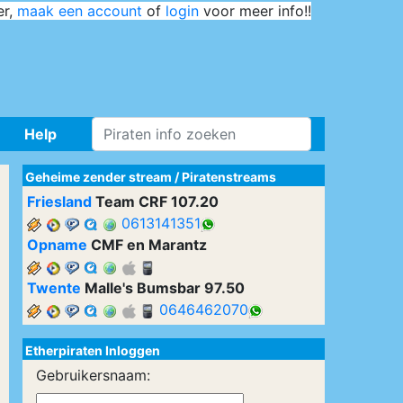
er,
maak een account
of
login
voor meer info!!
Help
Geheime zender stream
/
Piratenstreams
Friesland
Team CRF 107.20
0613141351
Opname
CMF en Marantz
Twente
Malle's Bumsbar 97.50
0646462070
Etherpiraten Inloggen
Gebruikersnaam: