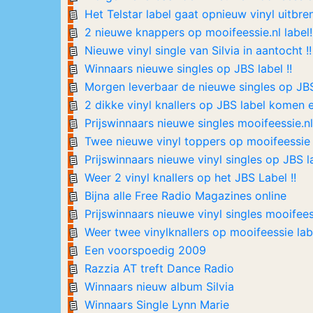
Het Telstar label gaat opnieuw vinyl uitbren
2 nieuwe knappers op mooifeessie.nl label!
Nieuwe vinyl single van Silvia in aantocht !!
Winnaars nieuwe singles op JBS label !!
Morgen leverbaar de nieuwe singles op JBS 
2 dikke vinyl knallers op JBS label komen e
Prijswinnaars nieuwe singles mooifeessie.nl
Twee nieuwe vinyl toppers op mooifeessie 
Prijswinnaars nieuwe vinyl singles op JBS la
Weer 2 vinyl knallers op het JBS Label !!
Bijna alle Free Radio Magazines online
Prijswinnaars nieuwe vinyl singles mooifee
Weer twee vinylknallers op mooifeessie lab
Een voorspoedig 2009
Razzia AT treft Dance Radio
Winnaars nieuw album Silvia
Winnaars Single Lynn Marie