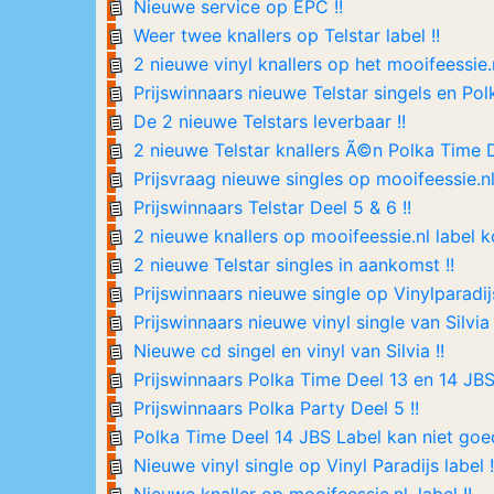
Nieuwe service op EPC !!
Weer twee knallers op Telstar label !!
2 nieuwe vinyl knallers op het mooifeessie.nl
Prijswinnaars nieuwe Telstar singels en Pol
De 2 nieuwe Telstars leverbaar !!
2 nieuwe Telstar knallers Ã©n Polka Time De
Prijsvraag nieuwe singles op mooifeessie.nl 
Prijswinnaars Telstar Deel 5 & 6 !!
2 nieuwe knallers op mooifeessie.nl label 
2 nieuwe Telstar singles in aankomst !!
Prijswinnaars nieuwe single op Vinylparadijs
Prijswinnaars nieuwe vinyl single van Silvia 
Nieuwe cd singel en vinyl van Silvia !!
Prijswinnaars Polka Time Deel 13 en 14 JBS 
Prijswinnaars Polka Party Deel 5 !!
Polka Time Deel 14 JBS Label kan niet goed 
Nieuwe vinyl single op Vinyl Paradijs label !