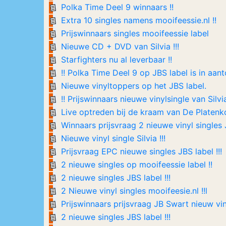
Polka Time Deel 9 winnaars !!
Extra 10 singles namens mooifeessie.nl !!
Prijswinnaars singles mooifeessie label
Nieuwe CD + DVD van Silvia !!!
Starfighters nu al leverbaar !!
!! Polka Time Deel 9 op JBS label is in aant
Nieuwe vinyltoppers op het JBS label.
!! Prijswinnaars nieuwe vinylsingle van Silvia
Live optreden bij de kraam van De Platenk
Winnaars prijsvraag 2 nieuwe vinyl singles
Nieuwe vinyl single Silvia !!!
Prijsvraag EPC nieuwe singles JBS label !!!
2 nieuwe singles op mooifeessie label !!
2 nieuwe singles JBS label !!!
2 Nieuwe vinyl singles mooifeesie.nl !!l
Prijswinnaars prijsvraag JB Swart nieuw viny
2 nieuwe singles JBS label !!!