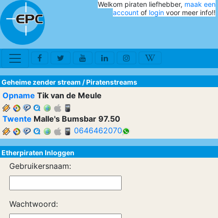
Welkom piraten liefhebber,
maak een
account
of
login
voor meer info!!
Geheime zender stream
/
Piratenstreams
Opname
Tik van de Meule
Twente
Malle's Bumsbar 97.50
0646462070
Etherpiraten Inloggen
Gebruikersnaam:
Wachtwoord: