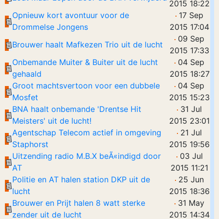
2015 18:22
Opnieuw kort avontuur voor de
17 Sep
Drommelse Jongens
2015 17:04
09 Sep
Brouwer haalt Mafkezen Trio uit de lucht
2015 17:33
Onbemande Muiter & Buiter uit de lucht
04 Sep
gehaald
2015 18:27
Groot machtsvertoon voor een dubbele
04 Sep
Mosfet
2015 15:23
BNA haalt onbemande 'Drentse Hit
31 Jul
Meisters' uit de lucht!
2015 23:01
Agentschap Telecom actief in omgeving
21 Jul
Staphorst
2015 19:56
Uitzending radio M.B.X beÃ«indigd door
03 Jul
AT
2015 11:21
Politie en AT halen station DKP uit de
25 Jun
lucht
2015 18:36
Brouwer en Prijt halen 8 watt sterke
31 May
zender uit de lucht
2015 14:34