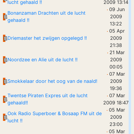
lucht gehaald !!
2009 13:14
09 Jun
Bonanzaman Drachten uit de lucht
2009
gehaald !!
13:22
05 Apr
Driemaster het zwijgen opgelegd !!
2009
21:38
21 Mar
Noordzee en Alie uit de lucht !!
2009
00:05
07 Mar
Smokkelaar door het oog van de naald!
2009
19:36
Twentse Piraten Expres uit de lucht
07 Mar
gehaald!!
2009 18:47
05 Mar
Ook Radio Superboer & Bosaap FM uit de
2009
lucht !!
23:00
05 Mar