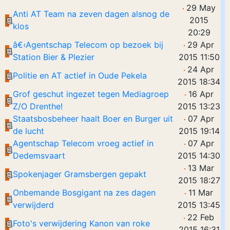
29 May
Anti AT Team na zeven dagen alsnog de
2015
klos
20:29
â€‹Agentschap Telecom op bezoek bij
29 Apr
Station Bier & Plezier
2015 11:50
24 Apr
Politie en AT actief in Oude Pekela
2015 18:34
Grof geschut ingezet tegen Mediagroep
16 Apr
Z/O Drenthe!
2015 13:23
Staatsbosbeheer haalt Boer en Burger uit
07 Apr
de lucht
2015 19:14
Agentschap Telecom vroeg actief in
07 Apr
Dedemsvaart
2015 14:30
13 Mar
Spokenjager Gramsbergen gepakt
2015 18:27
Onbemande Bosgigant na zes dagen
11 Mar
verwijderd
2015 13:45
22 Feb
Foto's verwijdering Kanon van roke
2015 16:31