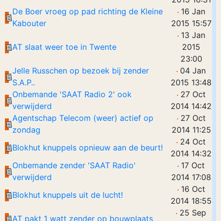
De Boer vroeg op pad richting de Kleine
16 Jan
Kabouter
2015 15:57
13 Jan
AT slaat weer toe in Twente
2015
23:00
Jelle Russchen op bezoek bij zender
04 Jan
S.A.P..
2015 13:48
Onbemande 'SAAT Radio 2' ook
27 Oct
verwijderd
2014 14:42
Agentschap Telecom (weer) actief op
27 Oct
zondag
2014 11:25
24 Oct
Blokhut knuppels opnieuw aan de beurt!
2014 14:32
Onbemande zender 'SAAT Radio'
17 Oct
verwijderd
2014 17:08
16 Oct
Blokhut knuppels uit de lucht!
2014 18:55
25 Sep
AT pakt 1 watt zender op bouwplaats