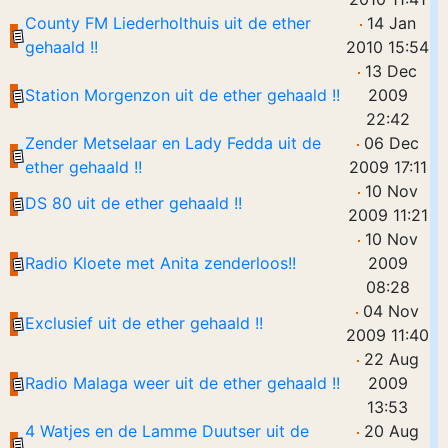
County FM Liederholthuis uit de ether
14 Jan
gehaald !!
2010 15:54
13 Dec
Station Morgenzon uit de ether gehaald !!
2009
22:42
Zender Metselaar en Lady Fedda uit de
06 Dec
ether gehaald !!
2009 17:11
10 Nov
DS 80 uit de ether gehaald !!
2009 11:21
10 Nov
Radio Kloete met Anita zenderloos!!
2009
08:28
04 Nov
Exclusief uit de ether gehaald !!
2009 11:40
22 Aug
Radio Malaga weer uit de ether gehaald !!
2009
13:53
4 Watjes en de Lamme Duutser uit de
20 Aug