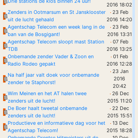
Drie stations de klos binnen 24 uur!
2016 18:02
Zenders in Ootmarsum en St Jansklooster
23 Feb
uit de lucht gehaald
2016 14:20
Agentschap Telecom een week lang in de
23 Feb
ban van de Bosgigant!
2016 13:31
Agentschap Telecom sloopt mast Station
07 Feb
TDB
2016 13:25
Onbemande zender Vader & Zoon en
01 Feb
Radio Rodeo gepakt
2016 12:28
23 Jan
Na half jaar valt doek voor onbemande
2016
zender te Staphorst!
20:42
Wim Meinen en het AT halen twee
26 Dec
zenders uit de lucht!
2015 11:20
De Boer haalt tweetal onbemande
22 Dec
zenders uit de lucht!
2015 15:51
Productieve en informatieve dag voor het
13 Dec
Agentschap Telecom!
2015 18:28
Onbemande Drentse Hitmeisters uit de
10 Dec