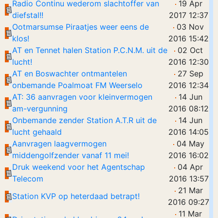
Radio Continu wederom slachtoffer van
19 Apr
diefstal!!
2017 12:37
Ootmarsumse Piraatjes weer eens de
03 Nov
klos!
2016 15:42
AT en Tennet halen Station P.C.N.M. uit de
02 Oct
lucht!
2016 12:30
AT en Boswachter ontmantelen
27 Sep
onbemande Poalmoat FM Weerselo
2016 12:34
AT: 36 aanvragen voor kleinvermogen
14 Jun
am-vergunning
2016 08:12
Onbemande zender Station A.T.R uit de
14 Jun
lucht gehaald
2016 14:05
Aanvragen laagvermogen
04 May
middengolfzender vanaf 11 mei!
2016 16:02
Druk weekend voor het Agentschap
04 Apr
Telecom
2016 13:57
21 Mar
Station KVP op heterdaad betrapt!
2016 09:27
11 Mar