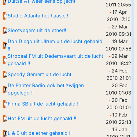
Duitse AT weer eens op jacht
2011 20:55
17 Apr
Studio Atlanta het haasje!!
2010 17:10
27 Mar
Slootvegers uit de ether!!
2010 09:31
Don Diego uit Ulrum uit de lucht gehaald
19 Mar
!!
2010 07:58
Strobaal FM uit Dedemsvaart uit de lucht
09 Mar
gehaald !!
2010 18:42
24 Feb
Speedy Gemert uit de lucht
2010 21:01
De Panter Radio ook het zwijgen
20 Feb
opgelegd !!
2010 01:03
20 Feb
Firma SB uit de lucht gehaald !!
2010 01:01
10 Feb
Hot FM uit de lucht gehaald !!
2010 22:13
16 Jan
L & B uit de ether gehaald !!
2010 11:41