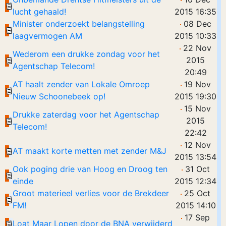
lucht gehaald!
2015 16:35
Minister onderzoekt belangstelling
08 Dec
laagvermogen AM
2015 10:33
22 Nov
Wederom een drukke zondag voor het
2015
Agentschap Telecom!
20:49
AT haalt zender van Lokale Omroep
19 Nov
Nieuw Schoonebeek op!
2015 19:30
15 Nov
Drukke zaterdag voor het Agentschap
2015
Telecom!
22:42
12 Nov
AT maakt korte metten met zender M&J
2015 13:54
Ook poging drie van Hoog en Droog ten
31 Oct
einde
2015 12:34
Groot materieel verlies voor de Brekdeer
25 Oct
FM!
2015 14:10
17 Sep
Loat Maar Lopen door de BNA verwijderd