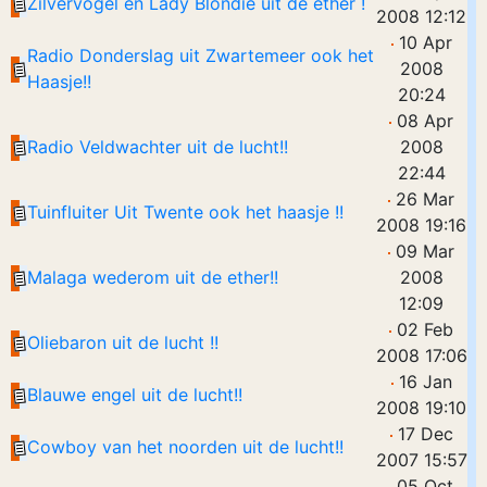
Zilvervogel en Lady Blondie uit de ether !
2008 12:12
10 Apr
Radio Donderslag uit Zwartemeer ook het
2008
Haasje!!
20:24
08 Apr
Radio Veldwachter uit de lucht!!
2008
22:44
26 Mar
Tuinfluiter Uit Twente ook het haasje !!
2008 19:16
09 Mar
Malaga wederom uit de ether!!
2008
12:09
02 Feb
Oliebaron uit de lucht !!
2008 17:06
16 Jan
Blauwe engel uit de lucht!!
2008 19:10
17 Dec
Cowboy van het noorden uit de lucht!!
2007 15:57
05 Oct