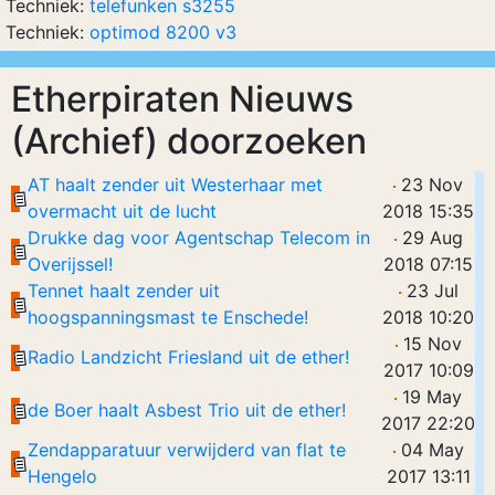
Techniek:
telefunken s3255
Techniek:
optimod 8200 v3
Etherpiraten Nieuws
(Archief) doorzoeken
AT haalt zender uit Westerhaar met
23 Nov
overmacht uit de lucht
2018 15:35
Drukke dag voor Agentschap Telecom in
29 Aug
Overijssel!
2018 07:15
Tennet haalt zender uit
23 Jul
hoogspanningsmast te Enschede!
2018 10:20
15 Nov
Radio Landzicht Friesland uit de ether!
2017 10:09
19 May
de Boer haalt Asbest Trio uit de ether!
2017 22:20
Zendapparatuur verwijderd van flat te
04 May
Hengelo
2017 13:11