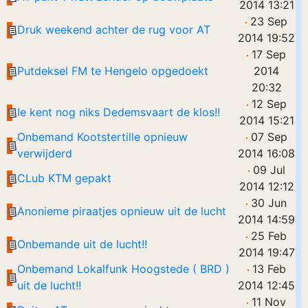
2014 13:21
23 Sep
Druk weekend achter de rug voor AT
2014 19:52
17 Sep
Putdeksel FM te Hengelo opgedoekt
2014
20:32
12 Sep
Ie kent nog niks Dedemsvaart de klos!!
2014 15:21
Onbemand Kootstertille opnieuw
07 Sep
verwijderd
2014 16:08
09 Jul
CLub KTM gepakt
2014 12:12
30 Jun
Anonieme piraatjes opnieuw uit de lucht
2014 14:59
25 Feb
Onbemande uit de lucht!!
2014 19:47
Onbemand Lokalfunk Hoogstede ( BRD )
13 Feb
uit de lucht!!
2014 12:45
11 Nov