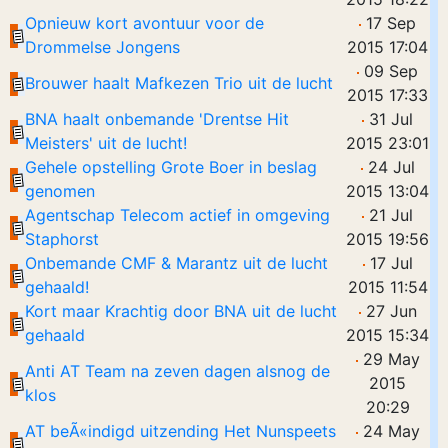
Opnieuw kort avontuur voor de
17 Sep
Drommelse Jongens
2015 17:04
09 Sep
Brouwer haalt Mafkezen Trio uit de lucht
2015 17:33
BNA haalt onbemande 'Drentse Hit
31 Jul
Meisters' uit de lucht!
2015 23:01
Gehele opstelling Grote Boer in beslag
24 Jul
genomen
2015 13:04
Agentschap Telecom actief in omgeving
21 Jul
Staphorst
2015 19:56
Onbemande CMF & Marantz uit de lucht
17 Jul
gehaald!
2015 11:54
Kort maar Krachtig door BNA uit de lucht
27 Jun
gehaald
2015 15:34
29 May
Anti AT Team na zeven dagen alsnog de
2015
klos
20:29
AT beÃ«indigd uitzending Het Nunspeets
24 May