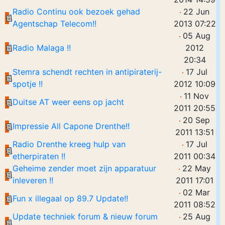
Radio Continu ook bezoek gehad
22 Jun
Agentschap Telecom!!
2013 07:22
05 Aug
Radio Malaga !!
2012
20:34
Stemra schendt rechten in antipiraterij-
17 Jul
spotje !!
2012 10:09
11 Nov
Duitse AT weer eens op jacht
2011 20:55
20 Sep
Impressie All Capone Drenthe!!
2011 13:51
Radio Drenthe kreeg hulp van
17 Jul
etherpiraten !!
2011 00:34
Geheime zender moet zijn apparatuur
22 May
inleveren !!
2011 17:01
02 Mar
Fun x illegaal op 89.7 Update!!
2011 08:52
Update techniek forum & nieuw forum
25 Aug