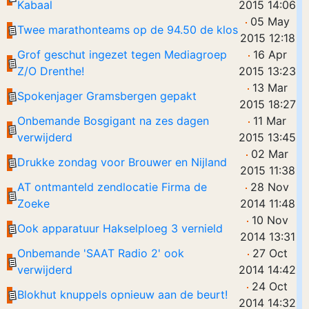
Kabaal
2015 14:06
05 May
Twee marathonteams op de 94.50 de klos
2015 12:18
Grof geschut ingezet tegen Mediagroep
16 Apr
Z/O Drenthe!
2015 13:23
13 Mar
Spokenjager Gramsbergen gepakt
2015 18:27
Onbemande Bosgigant na zes dagen
11 Mar
verwijderd
2015 13:45
02 Mar
Drukke zondag voor Brouwer en Nijland
2015 11:38
AT ontmanteld zendlocatie Firma de
28 Nov
Zoeke
2014 11:48
10 Nov
Ook apparatuur Hakselploeg 3 vernield
2014 13:31
Onbemande 'SAAT Radio 2' ook
27 Oct
verwijderd
2014 14:42
24 Oct
Blokhut knuppels opnieuw aan de beurt!
2014 14:32