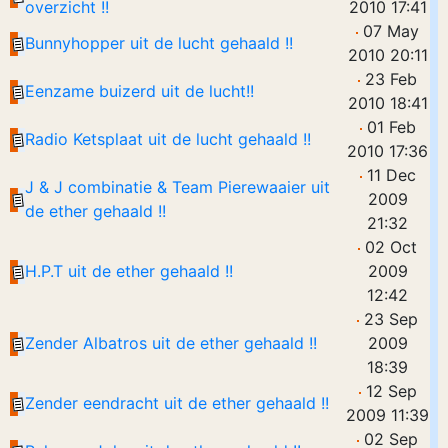
overzicht !!
2010 17:41
07 May
Bunnyhopper uit de lucht gehaald !!
2010 20:11
23 Feb
Eenzame buizerd uit de lucht!!
2010 18:41
01 Feb
Radio Ketsplaat uit de lucht gehaald !!
2010 17:36
11 Dec
J & J combinatie & Team Pierewaaier uit
2009
de ether gehaald !!
21:32
02 Oct
H.P.T uit de ether gehaald !!
2009
12:42
23 Sep
Zender Albatros uit de ether gehaald !!
2009
18:39
12 Sep
Zender eendracht uit de ether gehaald !!
2009 11:39
02 Sep