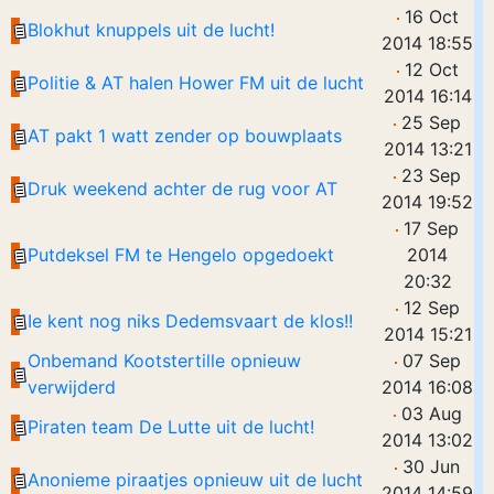
16 Oct
Blokhut knuppels uit de lucht!
2014 18:55
12 Oct
Politie & AT halen Hower FM uit de lucht
2014 16:14
25 Sep
AT pakt 1 watt zender op bouwplaats
2014 13:21
23 Sep
Druk weekend achter de rug voor AT
2014 19:52
17 Sep
Putdeksel FM te Hengelo opgedoekt
2014
20:32
12 Sep
Ie kent nog niks Dedemsvaart de klos!!
2014 15:21
Onbemand Kootstertille opnieuw
07 Sep
verwijderd
2014 16:08
03 Aug
Piraten team De Lutte uit de lucht!
2014 13:02
30 Jun
Anonieme piraatjes opnieuw uit de lucht
2014 14:59