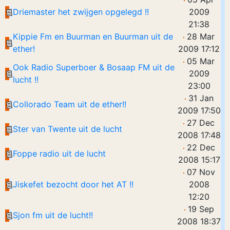
Driemaster het zwijgen opgelegd !!
2009
21:38
Kippie Fm en Buurman en Buurman uit de
28 Mar
ether!
2009 17:12
05 Mar
Ook Radio Superboer & Bosaap FM uit de
2009
lucht !!
23:00
31 Jan
Collorado Team uit de ether!!
2009 17:50
27 Dec
Ster van Twente uit de lucht
2008 17:48
22 Dec
Foppe radio uit de lucht
2008 15:17
07 Nov
Jiskefet bezocht door het AT !!
2008
12:20
19 Sep
Sjon fm uit de lucht!!
2008 18:37