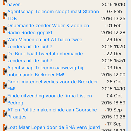
haven!
2016 10:10
Agentschap Telecom sloopt mast Station
07 Feb
TDB
2016 13:25
Onbemande zender Vader & Zoon en
01 Feb
Radio Rodeo gepakt
2016 12:28
Wim Meinen en het AT halen twee
26 Dec
zenders uit de lucht!
2015 11:20
De Boer haalt tweetal onbemande
22 Dec
zenders uit de lucht!
2015 15:51
Agentschap Telecom aanwezig bij
03 Dec
onbemande Brekdeer FM!
2015 12:00
Groot materieel verlies voor de Brekdeer
25 Oct
FM!
2015 14:10
Einde uitzending voor de firma List en
04 Oct
Bedrog
2015 18:59
AT en Politie maken einde aan Goorsche
19 Sep
Piraatjes
2015 19:26
17 Sep
Loat Maar Lopen door de BNA verwijderd
2015 18:22