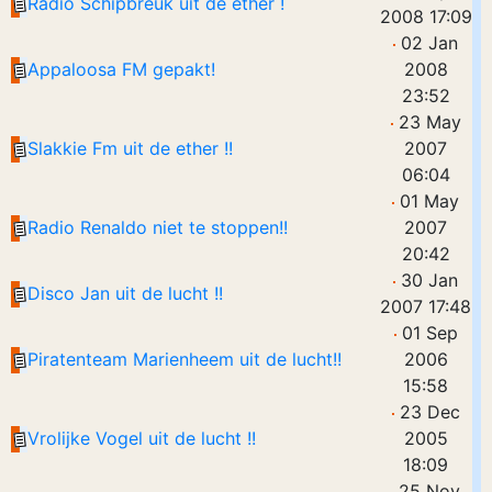
Radio Schipbreuk uit de ether !
2008 17:09
02 Jan
Appaloosa FM gepakt!
2008
23:52
23 May
Slakkie Fm uit de ether !!
2007
06:04
01 May
Radio Renaldo niet te stoppen!!
2007
20:42
30 Jan
Disco Jan uit de lucht !!
2007 17:48
01 Sep
Piratenteam Marienheem uit de lucht!!
2006
15:58
23 Dec
Vrolijke Vogel uit de lucht !!
2005
18:09
25 Nov