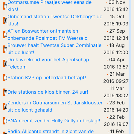
Ootmarsumse Piraatjes weer eens de
03 Nov
klos!
2016 15:42
Onbemand station Twentse Dekhengst de
15 Oct
klos!
2016 19:03
AT en Boswachter ontmantelen
27 Sep
onbemande Poalmoat FM Weerselo
2016 12:34
Brouwer haalt Twentse Super Combinatie
18 Aug
uit de lucht!
2016 12:00
Druk weekend voor het Agentschap
04 Apr
Telecom
2016 13:57
21 Mar
Station KVP op heterdaad betrapt!
2016 09:27
11 Mar
Drie stations de klos binnen 24 uur!
2016 18:02
Zenders in Ootmarsum en St Jansklooster
23 Feb
uit de lucht gehaald
2016 14:20
22 Feb
BNA neemt zender Hully Gully in beslag!!
2016 19:07
Radio Allicante strandt in zicht van de
11 Feb