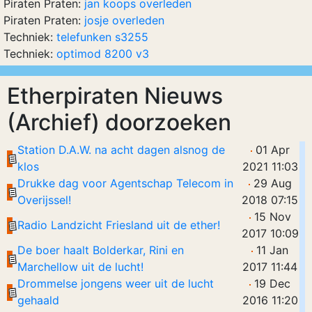
Piraten Praten:
jan koops overleden
Piraten Praten:
josje overleden
Techniek:
telefunken s3255
Techniek:
optimod 8200 v3
Etherpiraten Nieuws
(Archief) doorzoeken
Station D.A.W. na acht dagen alsnog de
01 Apr
klos
2021 11:03
Drukke dag voor Agentschap Telecom in
29 Aug
Overijssel!
2018 07:15
15 Nov
Radio Landzicht Friesland uit de ether!
2017 10:09
De boer haalt Bolderkar, Rini en
11 Jan
Marchellow uit de lucht!
2017 11:44
Drommelse jongens weer uit de lucht
19 Dec
gehaald
2016 11:20