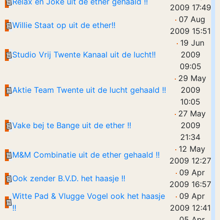
Relax en Joke uit de ether gehaald !!
2009 17:49
07 Aug
Willie Staat op uit de ether!!
2009 15:51
19 Jun
Studio Vrij Twente Kanaal uit de lucht!!
2009
09:05
29 May
Aktie Team Twente uit de lucht gehaald !!
2009
10:05
27 May
Vake bej te Bange uit de ether !!
2009
21:34
12 May
M&M Combinatie uit de ether gehaald !!
2009 12:27
09 Apr
Ook zender B.V.D. het haasje !!
2009 16:57
Witte Pad & Vlugge Vogel ook het haasje
09 Apr
!!
2009 12:41
05 Apr