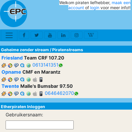
Welkom piraten liefhebber,
maak een
account
of
login
voor meer info!!
Geheime zender stream
/
Piratenstreams
Friesland
Team CRF 107.20
0613141351
Opname
CMF en Marantz
Twente
Malle's Bumsbar 97.50
0646462070
Etherpiraten Inloggen
Gebruikersnaam: