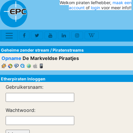
Welkom piraten liefhebber,
maak een
account
of
login
voor meer info!!
Geheime zender stream
/
Piratenstreams
Opname
De Markveldse Piraatjes
Etherpiraten Inloggen
Gebruikersnaam:
Wachtwoord: