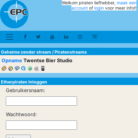
Welkom piraten liefhebber,
maak een
account
of
login
voor meer info!!
Geheime zender stream
/
Piratenstreams
Opname
Twentse Bier Studio
Etherpiraten Inloggen
Gebruikersnaam:
Wachtwoord: