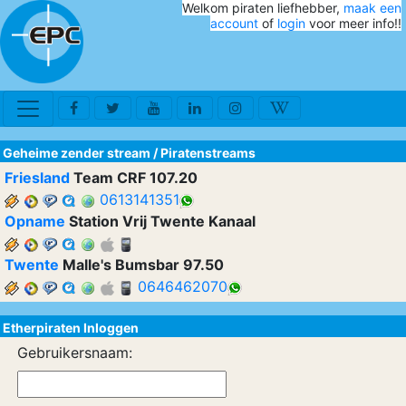
Welkom piraten liefhebber,
maak een
account
of
login
voor meer info!!
Geheime zender stream
/
Piratenstreams
Friesland
Team CRF 107.20
0613141351
Opname
Station Vrij Twente Kanaal
Twente
Malle's Bumsbar 97.50
0646462070
Etherpiraten Inloggen
Gebruikersnaam: