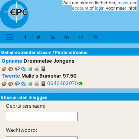
Welkom piraten liefhebber,
maak een
account
of
login
voor meer info!!
Geheime zender stream
/
Piratenstreams
Opname
Drommelse Jongens
Twente
Malle's Bumsbar 97.50
0646462070
Etherpiraten Inloggen
Gebruikersnaam:
Wachtwoord: